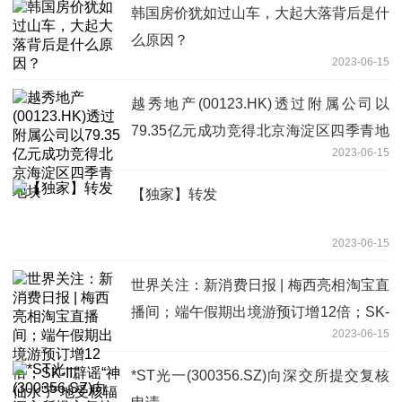
韩国房价犹如过山车，大起大落背后是什
么原因？
2023-06-15
越秀地产(00123.HK)透过附属公司以
79.35亿元成功竞得北京海淀区四季青地
2023-06-15
块
【独家】转发
2023-06-15
世界关注：新消费日报 | 梅西亮相淘宝直
播间；端午假期出境游预订增12倍；SK-
2023-06-15
II辟谣“神仙水”产地受核辐射污染……
*ST光一(300356.SZ)向深交所提交复核