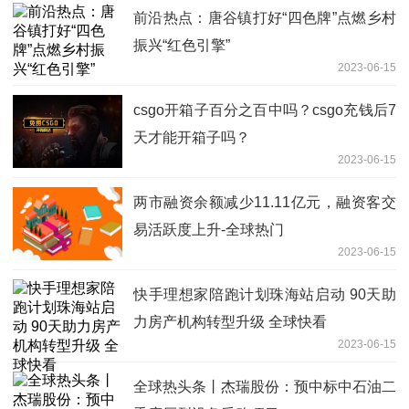
前沿热点：唐谷镇打好“四色牌”点燃乡村
振兴“红色引擎”
2023-06-15
csgo开箱子百分之百中吗？csgo充钱后7
天才能开箱子吗？
2023-06-15
两市融资余额减少11.11亿元，融资客交
易活跃度上升-全球热门
2023-06-15
快手理想家陪跑计划珠海站启动 90天助
力房产机构转型升级 全球快看
2023-06-15
全球热头条丨杰瑞股份：预中标中石油二