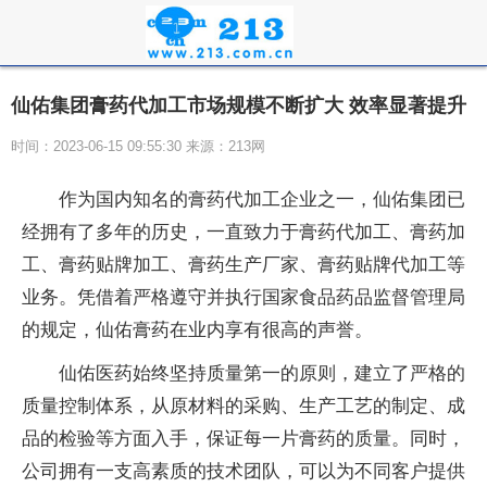
仙佑集团膏药代加工市场规模不断扩大 效率显著提升
时间：2023-06-15 09:55:30 来源：213网
作为国内知名的
膏药
代加工企业之一，仙佑集团已
经拥有了多年的历史，一直致力于
膏药
代加工、
膏药
加
工、
膏药
贴牌加工、
膏药
生产厂家、
膏药
贴牌代加工等
业务。凭借着严格遵守并执行
国家
食品药品监督管理局
的规定，仙佑
膏药
在业内享有很高的声誉。
仙佑医药始终坚持质量第一的原则，建立了严格的
质量控制体系，从原材料的采购、生产工艺的制定、成
品的检验等方面入手，保证每一片
膏药
的质量。同时，
公司拥有一支高素质的技术团队，可以为不同客户提供