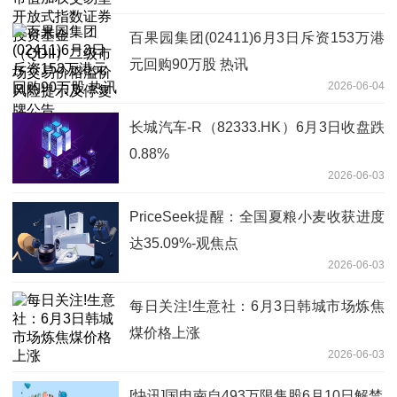
资基金（QDII）二级市场交易价格溢价风
险提示及停复牌公告
百果园集团(02411)6月3日斥资153万港
元回购90万股 热讯
2026-06-04
长城汽车-R（82333.HK）6月3日收盘跌
0.88%
2026-06-03
PriceSeek提醒：全国夏粮小麦收获进度
达35.09%-观焦点
2026-06-03
每日关注!生意社：6月3日韩城市场炼焦
煤价格上涨
2026-06-03
[快讯]国电南自493万限售股6月10日解禁