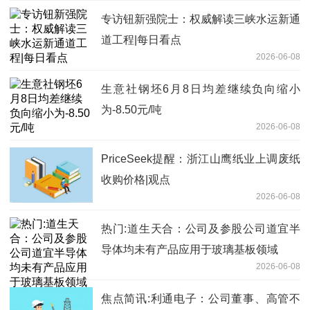
专访钮新强院士：权威解读三峡水运新通
道工程|每日看点
2026-06-08
生意社钢坯6月8日均差继续负向缩小
为-8.50元/吨
2026-06-08
PriceSeek提醒：浙江山鹰纸业上调废纸
收购价格|观点
2026-06-08
热门:道生天合：公司及参股公司道宜半
导体均未有产品应用于玻璃基板领域
2026-06-08
焦点简讯:利通电子：公司董事、高管不