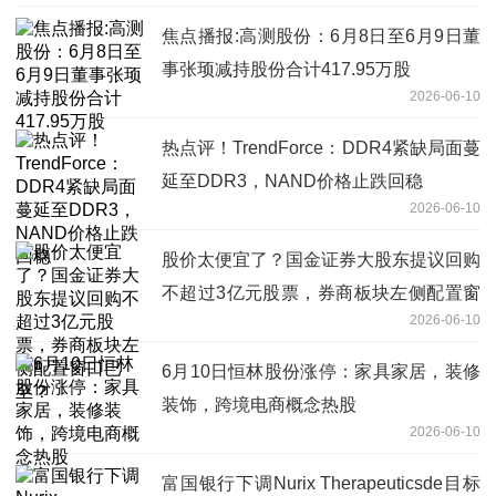
焦点播报:高测股份：6月8日至6月9日董
事张顼减持股份合计417.95万股
2026-06-10
热点评！TrendForce：DDR4紧缺局面蔓
延至DDR3，NAND价格止跌回稳
2026-06-10
股价太便宜了？国金证券大股东提议回购
不超过3亿元股票，券商板块左侧配置窗
2026-06-10
口已至？
6月10日恒林股份涨停：家具家居，装修
装饰，跨境电商概念热股
2026-06-10
富国银行下调Nurix Therapeuticsde目标