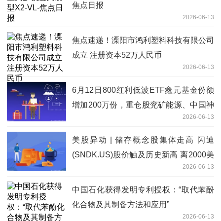
焦点日报
2026-06-13
焦点速递！溧阳市鸿利塑料科技有限公司
成立 注册资本52万人民币
2026-06-13
6月12日800红利低波ETF鑫元基金份额
增加200万份，重仓股兖矿能源、中国神
2026-06-13
华、中国海油|新消息
美股异动 | 储存概念股集体走高 闪迪
(SNDK.US)股价触及历史新高 离2000美
2026-06-13
元关口仅一步之遥
中国石化获得发明专利授权：“取代苯酚
化合物及其制备方法和应用”
2026-06-13