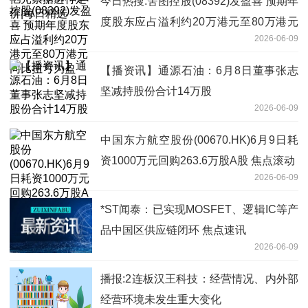
今日热搜:舍图控股(08392)发盈喜 预期年
度股东应占溢利约20万港元至80万港元
2026-06-09
同比扭亏为盈
【播资讯】通源石油：6月8日董事张志
坚减持股份合计14万股
2026-06-09
中国东方航空股份(00670.HK)6月9日耗
资1000万元回购263.6万股A股 焦点滚动
2026-06-09
*ST闻泰：已实现MOSFET、逻辑IC等产
品中国区供应链闭环 焦点速讯
2026-06-09
播报:2连板汉王科技：经营情况、内外部
经营环境未发生重大变化