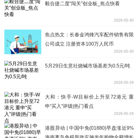
毅合捷二度“闯关”创业板_焦点快看
2026-05-30
焦点热文：长春金鸿锋汽车配件销售有限
公司成立 注册资本100万人民币
2026-05-30
5月29日生意社烧碱市场基差为0.5元/吨
2026-05-29
大和：快手-W目标价上升至72港元 重
申“买入”评级|热门看点
2026-05-29
港股异动 | 中国中免(01880)早盘涨近9%
海南离岛免税新政实施半年购物金额增长