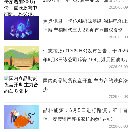
200万份，重仓股冀中能源、雅戈尔、广
2026-06-09
汇能源 观天下
焦点讯息：卡位AI能源基建 深耕电池上
下游 宁德时代三大“战场”布局股权投资
2026-06-09
伟志控股(01305.HK)发布公告，于2026
年6月8日该公司斥资2.64万港元回购4万
2026-06-09
股，回购价格为每股0.66港元
国内商品期货夜盘开盘 主力合约跌多涨
少
2026-06-08
晶科能源：6月5日进行路演，汇丰晋
信、泰康资产等多家机构参与-实时
2026-06-08