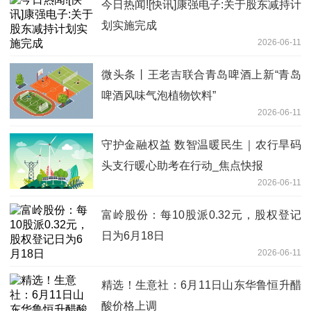
今日热闻![快讯]康强电子:关于股东减持计
划实施完成
2026-06-11
微头条丨王老吉联合青岛啤酒上新“青岛
啤酒风味气泡植物饮料”
2026-06-11
守护金融权益 数智温暖民生｜农行旱码
头支行暖心助考在行动_焦点快报
2026-06-11
富岭股份：每10股派0.32元，股权登记
日为6月18日
2026-06-11
精选！生意社：6月11日山东华鲁恒升醋
酸价格上调