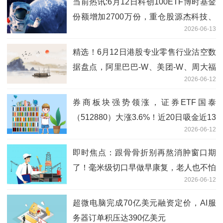
当前热讯:6月12日科创100ETF博时基金
份额增加2700万份，重仓股源杰科技、
2026-06-13
华虹公司、睿创微纳
精选！6月12日港股专业零售行业沽空数
据盘点，阿里巴巴-W、美团-W、周大福
2026-06-12
沽空金额位居行业前三
券商板块强势领涨，证券ETF国泰
（512880）大涨3.6%！近20日吸金近13
2026-06-12
亿元，估值处近1年低位-观天下
即时焦点：跟骨骨折别再熬消肿窗口期
了！毫米级切口早做早康复，老人也不怕
2026-06-12
超微电脑完成70亿美元融资定价，AI服
务器订单积压达390亿美元