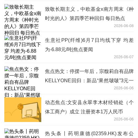
致敬长期主义，中欧基金x南方周末《种
时光的人》第四季芒种回归 每日热点
2026-06-08
生意社PP(纤维)6月7日均线下穿 均差
为-6.88元/吨|焦点要闻
2026-06-07
焦点热文：停摆一年后，宗馥莉自有品牌
KELLYONE回归：新品“果然啵啵”3元一
2026-06-06
瓶，毫无“娃哈哈”痕迹
动态焦点:文安县永翠李木材经销处（个
体工商户）成立 注册资本1万人民币
2026-06-06
热头条丨药明康德(02359.HK)发布公