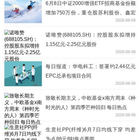
6月8日中证2000增强ETF招商基金份额
增加750万份，重仓股苏利股份、鑫宏
2026-06-09
业、通达股份
诺唯赞(688105.SH)：控股股东拟增持
1.15亿元-2.25亿元股份
2026-06-08
每日报道：华电科工：签署约2.44亿元
EPC总承包项目合同
2026-06-08
致敬长期主义，中欧基金x南方周末《种
时光的人》第四季芒种回归 每日热点
2026-06-08
生意社PP(纤维)6月7日均线下穿 均差
为-6.88元/吨|焦点要闻