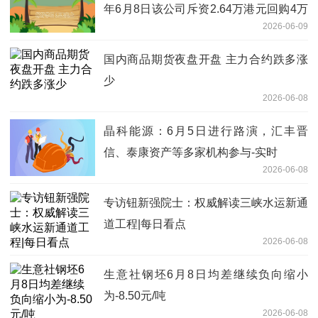
年6月8日该公司斥资2.64万港元回购4万
2026-06-09
股，回购价格为每股0.66港元
国内商品期货夜盘开盘 主力合约跌多涨
少
2026-06-08
晶科能源：6月5日进行路演，汇丰晋
信、泰康资产等多家机构参与-实时
2026-06-08
专访钮新强院士：权威解读三峡水运新通
道工程|每日看点
2026-06-08
生意社钢坯6月8日均差继续负向缩小
为-8.50元/吨
2026-06-08