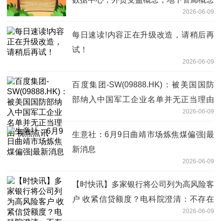
2026-06-09
热股
每日速读!内容正在升级改造，请稍后再
试！
2026-06-09
百度集团-SW(09888.HK)：被美国国防
部纳入中国军工企业名单并无正当理由
2026-06-09
视焦点讯
生意社：6月9日曲靖市场炼焦煤偏强|最
新消息
2026-06-09
【时快讯】多家银行将公司列为高风险客
户 收紧信贷额度？电科院澄清：不存在
2026-06-09
所述情形