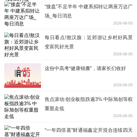
“接盘”不足半年 中建系拟转让两座万达广
场_每日消息
2026-06-05
每日看点!敖汉旗：近郊游让乡村好风景
变富民好光景
2026-06-05
这份中高考“健康锦囊”，请家长们收好
2026-06-05
焦点滚动:创业板指跌逾3% 中际旭创等权
重股走低
2026-06-05
“一年四倍基”财通福鑫定开混合连续四天