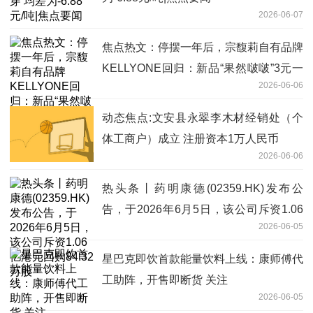
2026-06-07
焦点热文：停摆一年后，宗馥莉自有品牌
KELLYONE回归：新品“果然啵啵”3元一
2026-06-06
瓶，毫无“娃哈哈”痕迹
动态焦点:文安县永翠李木材经销处（个
体工商户）成立 注册资本1万人民币
2026-06-06
热头条丨药明康德(02359.HK)发布公
告，于2026年6月5日，该公司斥资1.06
2026-06-05
亿港元回购84.32万股
星巴克即饮首款能量饮料上线：康师傅代
工助阵，开售即断货 关注
2026-06-05