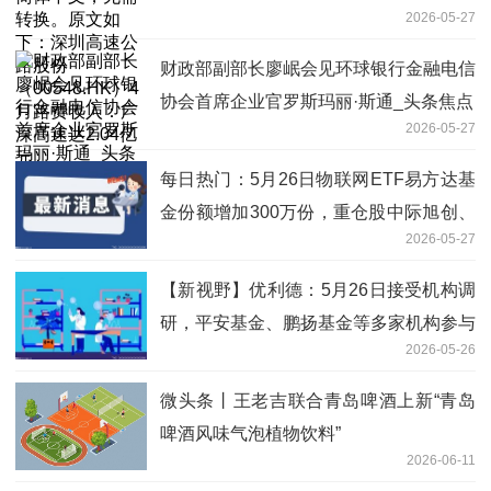
2026-05-27
股份（00548.HK）4月路费收入：广深
高速达2.04亿元
财政部副部长廖岷会见环球银行金融电信
协会首席企业官罗斯玛丽·斯通_头条焦点
2026-05-27
每日热门：5月26日物联网ETF易方达基
金份额增加300万份，重仓股中际旭创、
2026-05-27
立讯精密、兆易创新
【新视野】优利德：5月26日接受机构调
研，平安基金、鹏扬基金等多家机构参与
2026-05-26
微头条丨王老吉联合青岛啤酒上新“青岛
啤酒风味气泡植物饮料”
2026-06-11