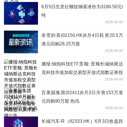
6月5日生意社螺纹钢基准价为3180.50元/
吨
2026-06-05
奈雪的茶(02150.HK)6月4日耗资20.5万
港元回购28.25万股
2026-06-04
播报:纳指科技ETF景顺: 景顺长城纳斯达
克科技市值加权交易型开放式指数证券投
2026-06-04
资基金（QDII）二级市场交易价格溢价风
险提示及停复牌公告
百果园集团(02411)6月3日斥资153万港
元回购90万股 热讯
2026-06-04
长城汽车-R（82333.HK）6月3日收盘跌