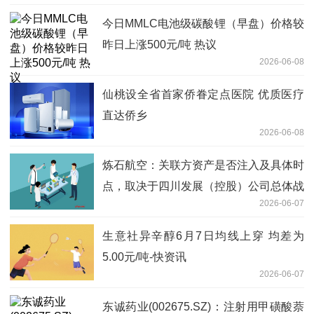
今日MMLC电池级碳酸锂（早盘）价格较
昨日上涨500元/吨 热议
2026-06-08
仙桃设全省首家侨眷定点医院 优质医疗
直达侨乡
2026-06-08
炼石航空：关联方资产是否注入及具体时
点，取决于四川发展（控股）公司总体战
2026-06-07
略布局和规划安排
生意社异辛醇6月7日均线上穿 均差为
5.00元/吨-快资讯
2026-06-07
东诚药业(002675.SZ)：注射用甲磺酸萘