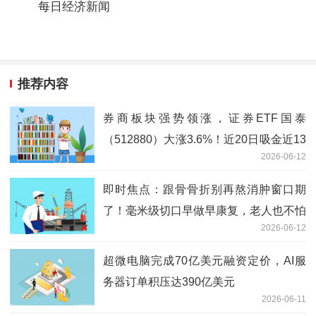
每日经济新闻
推荐内容
券商板块强势领涨，证券ETF国泰
（512880）大涨3.6%！近20日吸金近13
2026-06-12
亿元，估值处近1年低位-观天下
即时焦点：跟骨骨折别再熬消肿窗口期
了！毫米级切口早做早康复，老人也不怕
2026-06-12
超微电脑完成70亿美元融资定价，AI服
务器订单积压达390亿美元
2026-06-11