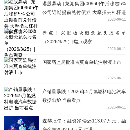
港股异动 | 龙湖集团(00960)午后涨超5%
公司近期提前兑付债券 大摩指去杠杆进
2026-06-11
展鼓舞
盘点！采掘板块概念龙头股名单
（2026/3/25）|焦点观察
2026-06-11
国家药监局批准古莫奇单抗注射液上市
2026-06-11
产销量暴跌！2026年5月氢燃料电池汽车
数据出炉 当前看点
2026-06-11
森赫股份：融资净偿还113.07万元，融
资余额8033.63万元|时讯