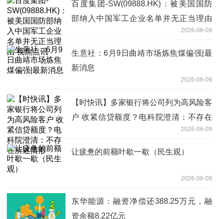
百度集团-SW(09888.HK)：被美国国防
部纳入中国军工企业名单并无正当理由
2026-06-09
视焦点讯
生意社：6月9日曲靖市场炼焦煤偏强|最
新消息
2026-06-09
【时快讯】多家银行将公司列为高风险客
户 收紧信贷额度？电科院澄清：不存在
2026-06-09
所述情形
让疲惫的前额叶歇一歇（民生观）
2026-06-09
东华能源：融资净偿还388.25万元，融
资余额8.22亿元