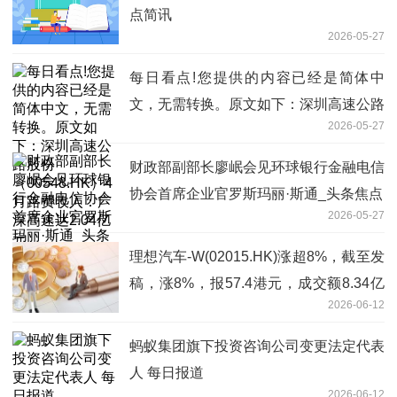
点简讯
2026-05-27
每日看点!您提供的内容已经是简体中
文，无需转换。原文如下：深圳高速公路
2026-05-27
股份（00548.HK）4月路费收入：广深
高速达2.04亿元
财政部副部长廖岷会见环球银行金融电信
协会首席企业官罗斯玛丽·斯通_头条焦点
2026-05-27
理想汽车-W(02015.HK)涨超8%，截至发
稿，涨8%，报57.4港元，成交额8.34亿
2026-06-12
港元
蚂蚁集团旗下投资咨询公司变更法定代表
人 每日报道
2026-06-12