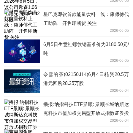
2026-06-05
亿港元回购84.32万股
星巴克即饮首款能量饮料上线：康师傅代
工助阵，开售即断货 关注
2026-06-05
6月5日生意社螺纹钢基准价为3180.50元/
吨
2026-06-05
奈雪的茶(02150.HK)6月4日耗资20.5万
港元回购28.25万股
2026-06-04
播报:纳指科技ETF景顺: 景顺长城纳斯达
克科技市值加权交易型开放式指数证券投
2026-06-04
资基金（QDII）二级市场交易价格溢价风
险提示及停复牌公告