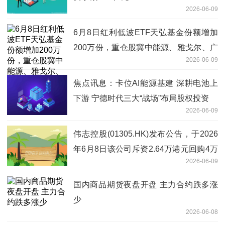
2026-06-09
6月8日红利低波ETF天弘基金份额增加
200万份，重仓股冀中能源、雅戈尔、广
2026-06-09
汇能源 观天下
焦点讯息：卡位AI能源基建 深耕电池上
下游 宁德时代三大“战场”布局股权投资
2026-06-09
伟志控股(01305.HK)发布公告，于2026
年6月8日该公司斥资2.64万港元回购4万
2026-06-09
股，回购价格为每股0.66港元
国内商品期货夜盘开盘 主力合约跌多涨
少
2026-06-08