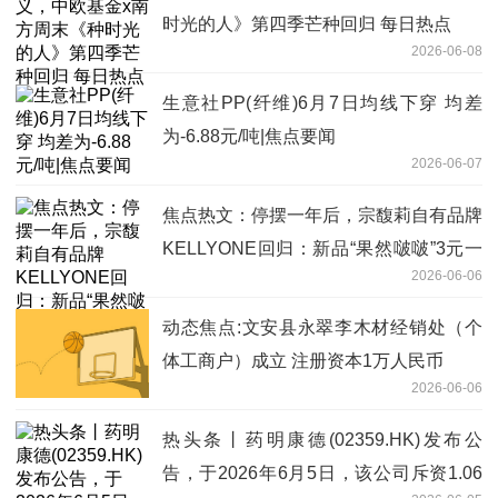
时光的人》第四季芒种回归 每日热点
2026-06-08
生意社PP(纤维)6月7日均线下穿 均差
为-6.88元/吨|焦点要闻
2026-06-07
焦点热文：停摆一年后，宗馥莉自有品牌
KELLYONE回归：新品“果然啵啵”3元一
2026-06-06
瓶，毫无“娃哈哈”痕迹
动态焦点:文安县永翠李木材经销处（个
体工商户）成立 注册资本1万人民币
2026-06-06
热头条丨药明康德(02359.HK)发布公
告，于2026年6月5日，该公司斥资1.06