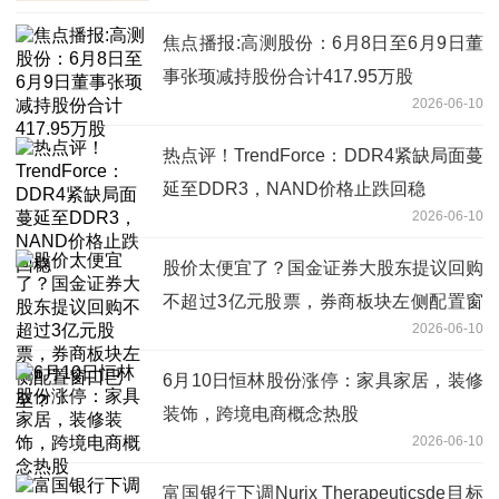
焦点播报:高测股份：6月8日至6月9日董
事张顼减持股份合计417.95万股
2026-06-10
热点评！TrendForce：DDR4紧缺局面蔓
延至DDR3，NAND价格止跌回稳
2026-06-10
股价太便宜了？国金证券大股东提议回购
不超过3亿元股票，券商板块左侧配置窗
2026-06-10
口已至？
6月10日恒林股份涨停：家具家居，装修
装饰，跨境电商概念热股
2026-06-10
富国银行下调Nurix Therapeuticsde目标