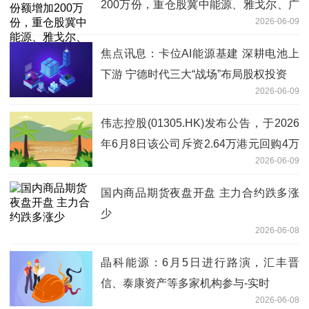
200万份，重仓股冀中能源、雅戈尔、广
2026-06-09
汇能源 观天下
焦点讯息：卡位AI能源基建 深耕电池上
下游 宁德时代三大“战场”布局股权投资
2026-06-09
伟志控股(01305.HK)发布公告，于2026
年6月8日该公司斥资2.64万港元回购4万
2026-06-09
股，回购价格为每股0.66港元
国内商品期货夜盘开盘 主力合约跌多涨
少
2026-06-08
晶科能源：6月5日进行路演，汇丰晋
信、泰康资产等多家机构参与-实时
2026-06-08