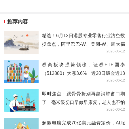
推荐内容
精选！6月12日港股专业零售行业沽空数
据盘点，阿里巴巴-W、美团-W、周大福
2026-06-12
沽空金额位居行业前三
券商板块强势领涨，证券ETF国泰
（512880）大涨3.6%！近20日吸金近13
2026-06-12
亿元，估值处近1年低位-观天下
即时焦点：跟骨骨折别再熬消肿窗口期
了！毫米级切口早做早康复，老人也不怕
2026-06-12
超微电脑完成70亿美元融资定价，AI服