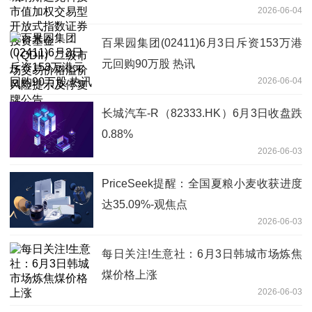
2026-06-04
资基金（QDII）二级市场交易价格溢价风
险提示及停复牌公告
百果园集团(02411)6月3日斥资153万港
元回购90万股 热讯
2026-06-04
长城汽车-R（82333.HK）6月3日收盘跌
0.88%
2026-06-03
PriceSeek提醒：全国夏粮小麦收获进度
达35.09%-观焦点
2026-06-03
每日关注!生意社：6月3日韩城市场炼焦
煤价格上涨
2026-06-03