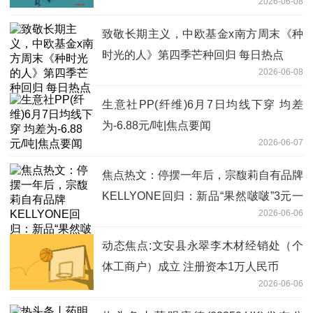
2026-06-08
致敬长期主义，中欧基金x南方周末《种
时光的人》第四季芒种回归 每日热点
2026-06-08
生意社PP(纤维)6月7日均线下穿 均差
为-6.88元/吨|焦点要闻
2026-06-07
焦点热文：停摆一年后，宗馥莉自有品牌
KELLYONE回归：新品“果然啵啵”3元一
2026-06-06
瓶，毫无“娃哈哈”痕迹
动态焦点:文安县永翠李木材经销处（个
体工商户）成立 注册资本1万人民币
2026-06-06