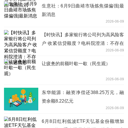
生意社：6月9日曲靖市场炼焦煤偏强|最
新消息
2026-06-09
【时快讯】多家银行将公司列为高风险客
户 收紧信贷额度？电科院澄清：不存在
2026-06-09
所述情形
让疲惫的前额叶歇一歇（民生观）
2026-06-09
东华能源：融资净偿还388.25万元，融
资余额8.22亿元
2026-06-09
6月8日红利低波ETF天弘基金份额增加