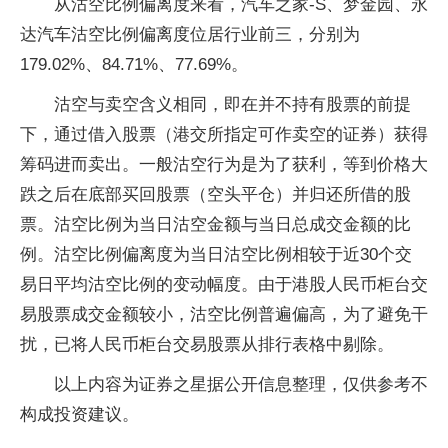
从沽空比例偏离度来看，汽车之家-S、梦金园、永
达汽车沽空比例偏离度位居行业前三，分别为
179.02%、84.71%、77.69%。
沽空与卖空含义相同，即在并不持有股票的前提
下，通过借入股票（港交所指定可作卖空的证券）获得
筹码进而卖出。一般沽空行为是为了获利，等到价格大
跌之后在底部买回股票（空头平仓）并归还所借的股
票。沽空比例为当日沽空金额与当日总成交金额的比
例。沽空比例偏离度为当日沽空比例相较于近30个交
易日平均沽空比例的变动幅度。由于港股人民币柜台交
易股票成交金额较小，沽空比例普遍偏高，为了避免干
扰，已将人民币柜台交易股票从排行表格中剔除。
以上内容为证券之星据公开信息整理，仅供参考不
构成投资建议。