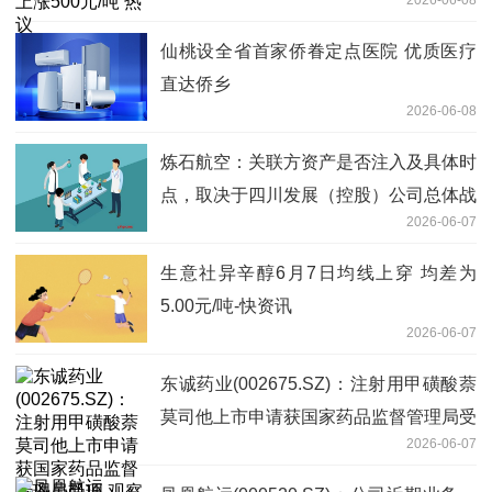
2026-06-08
仙桃设全省首家侨眷定点医院 优质医疗
直达侨乡
2026-06-08
炼石航空：关联方资产是否注入及具体时
点，取决于四川发展（控股）公司总体战
2026-06-07
略布局和规划安排
生意社异辛醇6月7日均线上穿 均差为
5.00元/吨-快资讯
2026-06-07
东诚药业(002675.SZ)：注射用甲磺酸萘
莫司他上市申请获国家药品监督管理局受
2026-06-07
理 观察