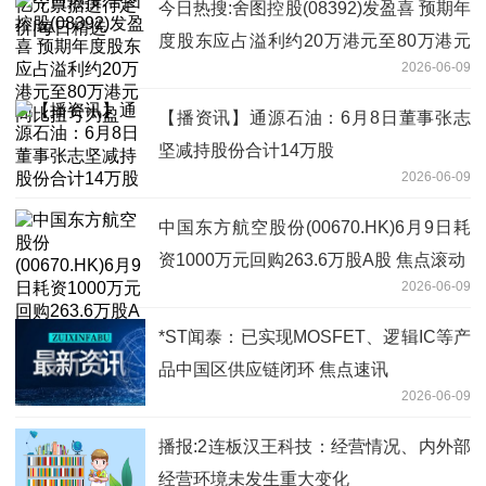
今日热搜:舍图控股(08392)发盈喜 预期年
度股东应占溢利约20万港元至80万港元
2026-06-09
同比扭亏为盈
【播资讯】通源石油：6月8日董事张志
坚减持股份合计14万股
2026-06-09
中国东方航空股份(00670.HK)6月9日耗
资1000万元回购263.6万股A股 焦点滚动
2026-06-09
*ST闻泰：已实现MOSFET、逻辑IC等产
品中国区供应链闭环 焦点速讯
2026-06-09
播报:2连板汉王科技：经营情况、内外部
经营环境未发生重大变化