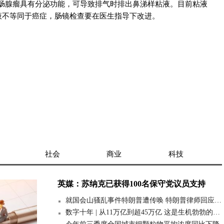
肠腺瘤具有分泌功能，可导致排气时排出鼻涕样粘液。目前粘液
液不等同于癌症，肠镜检查要在医生指导下改进。
社会
商业
科技
英媒：苏纳克已获得100名保守党议员支持
就国会山骚乱事件特朗普遭传唤 特朗普律师回应 全球今热点
数字十年 | 从11万亿到超45万亿 这是生机勃勃的数字中国 热消息