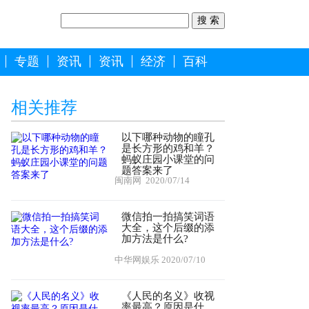
专题
资讯
资讯
经济
百科
相关推荐
以下哪种动物的瞳孔
是长方形的鸡和羊？
蚂蚁庄园小课堂的问
题答案来了
闽南网
2020/07/14
微信拍一拍搞笑词语
大全，这个后缀的添
加方法是什么?
中华网娱乐
2020/07/10
《人民的名义》收视
率最高？原因是什