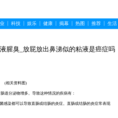
业
科技
娱乐
健康
揭幕
热图
推荐
生活
液腥臭_放屁放出鼻涕似的粘液是癌症吗
(相关资料图)
着肠道分泌物增多。导致这种情况的疾病有：
细菌感染都可以导致直肠或结肠的炎症。直肠或结肠的炎症常表现
。