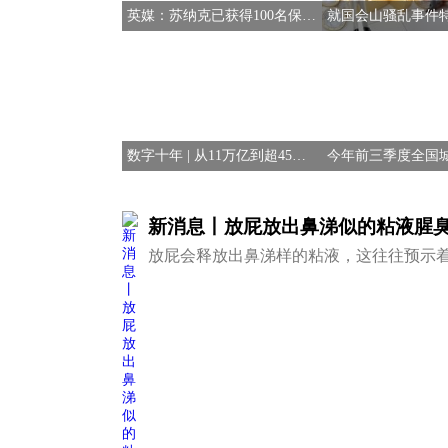
英媒：苏纳克已获得100名保守党议员支持
数字十年 | 从11万亿到超45万亿 这是生机勃勃的数字中国 热消息
新消息丨放屁放出鼻涕似的粘液腥臭
放屁会释放出鼻涕样的粘液，这往往预示