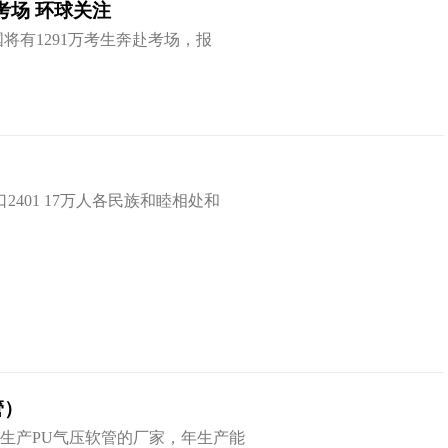
赴考场 环球关注
国将有1291万考生奔赴考场，报
2401 17万人各民族和睦相处和
管）
生产PU气压软管的厂家，年生产能