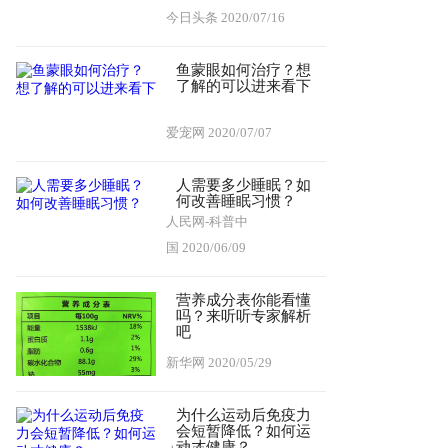
今日头条
2020/07/16
鱼蒙眼如何治疗？想
了解的可以进来看下
爱宠网
2020/07/07
人需要多少睡眠？如
何改善睡眠习惯？
人民网-科普中
国
2020/06/09
营养成分表你能看懂
吗？来听听专家解析
吧
新华网
2020/05/29
为什么运动后免疫力
会短暂降低？如何运
动才健康？