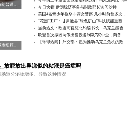
今年前三季度全国城市细颗粒物平均浓度同比下降
就国会山骚乱事件特朗普遭传唤 特朗普律师回应 全球今热点
今日快看!伊朗经济事务与财政部长访问沙特
美国4名青少年枪杀非裔女警察 几小时前曾多次盗窃抢劫
“花园”工厂：甘肃徽县“绿色矿山”科技赋能重塑工业新优势 世界通讯
当前热文：欧盟高官怼北约秘书长：乌克兰能否加入北约不取决于你个人
欧盟首次拟因向俄出售设备制裁7家中企，商务部：不要开恶劣先河
【环球热闻】外交部：愿为推动乌克兰危机的政治解决继续发挥建设性作用
今年前三季度全国城市细颗粒物平均浓度同比下降
_放屁放出鼻涕似的粘液是癌症吗
着肠道分泌物增多。导致这种情况