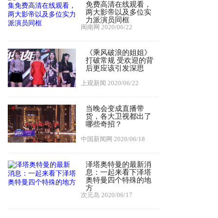
免费高清在线观看，
两大影帝以及多位实
力派演员同框
闽南网
2020/06/22
《乘风破浪的姐姐》
打破常规 受欢迎的背
后更应该引发深思
上观新闻
2020/06/22
当晚会变成直播带
货，各大卫视都出了
哪些奇招？
中国新闻网
2020/06/18
泽塔奥特曼的最新消
息：一起来看下泽塔
奥特曼四个特殊的地
方
次元岛
2020/06/17