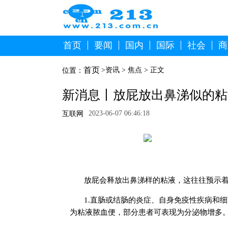
首页
要闻
国内
国际
社会
商
首页
>
资讯
>
焦点
> 正文
位置：
新消息丨放屁放出鼻涕似的粘
2023-06-07 06:46:18
互联网
放屁会释放出鼻涕样的粘液，这往往预示
1.直肠或结肠的炎症、自身免疫性疾病和
为粘液脓血便，部分患者可表现为分泌物增多