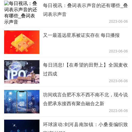
每日视讯：叠词表示声音的还有哪些_叠
词表示声音
2023-06-06
又一最遥远星系被证实存在 每日播报
2023-06-06
每日消息!【在希望的田野上】全国麦收
过四成
2023-06-06
坊间戏言合肥不东不西不南不北，现今说
合肥承东接西有聚合融合之新
2023-06-06
环球滚动:剑河县南加镇：小桑蚕编织致