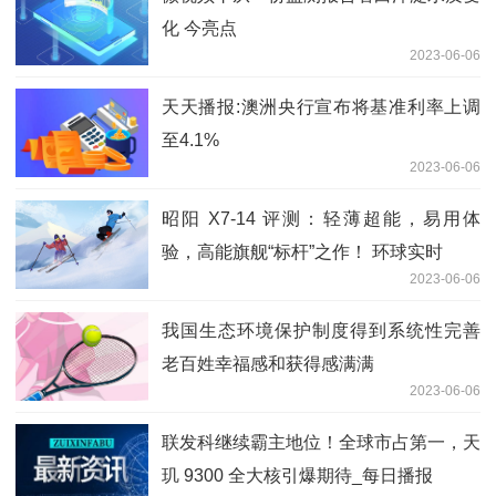
化 今亮点
2023-06-06
天天播报:澳洲央行宣布将基准利率上调
至4.1%
2023-06-06
昭阳 X7-14 评测：轻薄超能，易用体
验，高能旗舰“标杆”之作！ 环球实时
2023-06-06
我国生态环境保护制度得到系统性完善
老百姓幸福感和获得感满满
2023-06-06
联发科继续霸主地位！全球市占第一，天
玑 9300 全大核引爆期待_每日播报