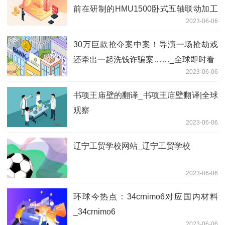
前在研制的HMU1500卧式五轴联动加工
2023-06-06
中心，即将推向市场
30万巨款抢夺案中案！导演一场抢劫戏
还牵出一起洗钱诈骗案……_全球即时看
2023-06-06
书项王庙壁的翻译_书项王庙壁翻译|全球
观察
2023-06-06
辽宁工贸学校网站_辽宁工贸学校
2023-06-06
环球今热点：34crnimo6对应国内材料
_34crnimo6
2023-06-06