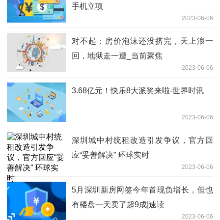
手机立项
2023-06-06
对不起：房价泡沫还没挤完，天上浪一
回，地狱走一遭_当前聚焦
2023-06-06
3.68亿元！快乐8大派奖来啦-世界时讯
2023-06-06
深圳城中村统租改造引发争议，官方回
应“妥善解决” 环球实时
2023-06-06
5月深圳新房网签今年首现负增长，但也
有楼盘一天卖了超9成|速读
2023-06-06