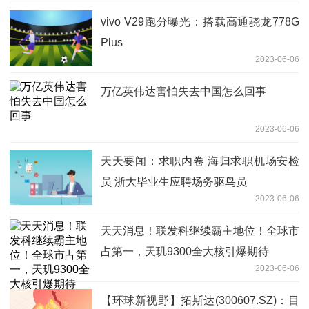
vivo V29跑分曝光：搭载高通骁龙778G
Plus
2023-06-06
万亿英伟达害怕失去中国怎么回事
2023-06-06
天天要闻：求职内卷 海归求职机场安检
员 浙大毕业生应聘场务驱鸟员
2023-06-06
天天消息！联发科继续霸主地位！全球市
占第一，天玑9300全大核引爆期待
2023-06-06
【环球新视野】拓斯达(300607.SZ)：目