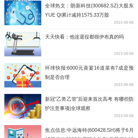
全球热文：朗新科技(300682.SZ)大股东
YUE QI累计减持1575.33万股
2023-06-06
天天快看：他连退役都很伊布真的吗
2023-06-06
环球快报:6000元喜宴16道菜有7成是预
制是否合理
2023-06-06
新冠“乙类乙管”后迎来首次高考 有哪些防
护注意事项|全球观察
2023-06-06
焦点信息:中远海特(600428.SH)将于6月