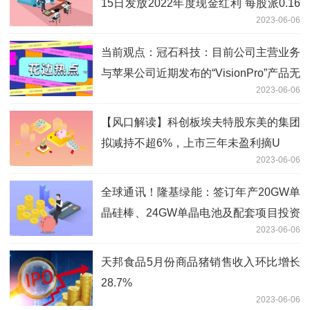
15日发放2022年度现金红利 每股派0.16
2023-06-06
元
当前观点：冠石科技：目前公司主营业务
与苹果公司近期发布的“VisionPro”产品无
2023-06-06
关
【风口解读】科创板埃夫特股东美的集团
拟减持不超6%，上市三年未盈利摘U
2023-06-06
全球通讯！隆基绿能：签订年产20GW单
晶硅棒、24GW单晶电池及配套项目投资
2023-06-06
协议
天邦食品5月份商品猪销售收入环比增长
28.7%
2023-06-06