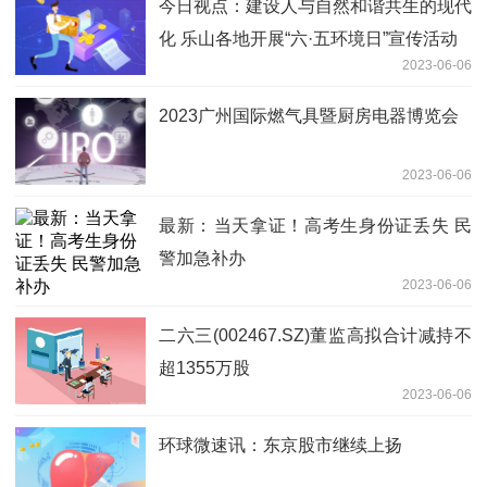
今日视点：建设人与自然和谐共生的现代
化 乐山各地开展“六·五环境日”宣传活动
2023-06-06
2023广州国际燃气具暨厨房电器博览会
2023-06-06
最新： 当天拿证！高考生身份证丢失 民
警加急补办
2023-06-06
二六三(002467.SZ)董监高拟合计减持不
超1355万股
2023-06-06
环球微速讯：东京股市继续上扬