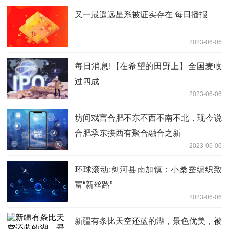
又一最遥远星系被证实存在 每日播报
2023-06-06
每日消息!【在希望的田野上】全国麦收
过四成
2023-06-06
坊间戏言合肥不东不西不南不北，现今说
合肥承东接西有聚合融合之新
2023-06-06
环球滚动:剑河县南加镇：小桑蚕编织致
富“新丝路”
2023-06-06
新疆有条比天空还蓝的湖，景色优美，被