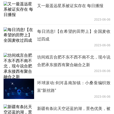
又一最遥远星系被证实存在 每日播报
2023-06-06
每日消息!【在希望的田野上】全国麦收
过四成
2023-06-06
坊间戏言合肥不东不西不南不北，现今说
合肥承东接西有聚合融合之新
2023-06-06
环球滚动:剑河县南加镇：小桑蚕编织致
富“新丝路”
2023-06-06
新疆有条比天空还蓝的湖，景色优美，被