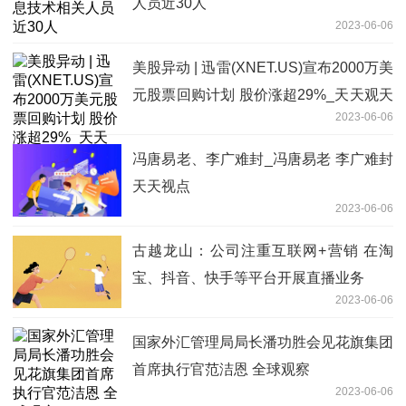
人员近30人
2023-06-06
美股异动 | 迅雷(XNET.US)宣布2000万美
元股票回购计划 股价涨超29%_天天观天
2023-06-06
下
冯唐易老、李广难封_冯唐易老 李广难封
天天视点
2023-06-06
古越龙山：公司注重互联网+营销 在淘
宝、抖音、快手等平台开展直播业务
2023-06-06
国家外汇管理局局长潘功胜会见花旗集团
首席执行官范洁恩 全球观察
2023-06-06