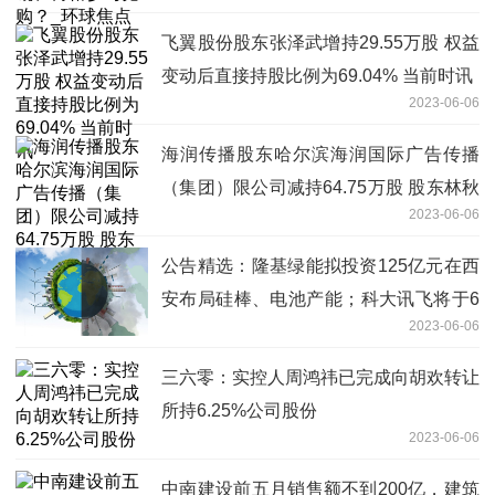
飞翼股份股东张泽武增持29.55万股 权益
变动后直接持股比例为69.04% 当前时讯
2023-06-06
海润传播股东哈尔滨海润国际广告传播
（集团）限公司减持64.75万股 股东林秋
2023-06-06
泓增持64.75万股 当前简讯
公告精选：隆基绿能拟投资125亿元在西
安布局硅棒、电池产能；科大讯飞将于6
2023-06-06
月9日发布“讯飞星火认知大模型”V1.5 世
界聚焦
三六零：实控人周鸿祎已完成向胡欢转让
所持6.25%公司股份
2023-06-06
中南建设前五月销售额不到200亿，建筑