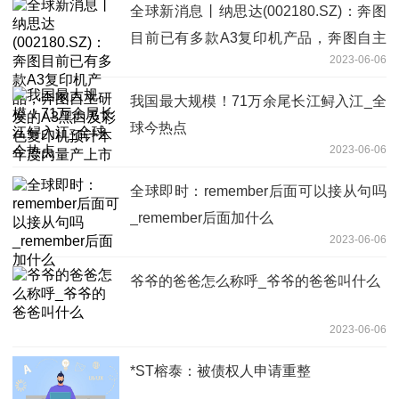
全球新消息丨纳思达(002180.SZ)：奔图
目前已有多款A3复印机产品，奔图自主
2023-06-06
研发的A3黑白及彩色复印机预计本年度
内量产上市
我国最大规模！71万余尾长江鲟入江_全
球今热点
2023-06-06
全球即时：remember后面可以接从句吗
_remember后面加什么
2023-06-06
爷爷的爸爸怎么称呼_爷爷的爸爸叫什么
2023-06-06
*ST榕泰：被债权人申请重整