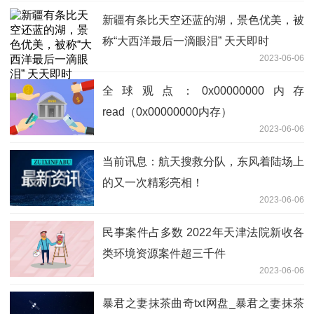
新疆有条比天空还蓝的湖，景色优美，被
称“大西洋最后一滴眼泪” 天天即时
2023-06-06
全球观点：0x00000000内存
read（0x00000000内存）
2023-06-06
当前讯息：航天搜救分队，东风着陆场上
的又一次精彩亮相！
2023-06-06
民事案件占多数 2022年天津法院新收各
类环境资源案件超三千件
2023-06-06
暴君之妻抹茶曲奇txt网盘_暴君之妻抹茶