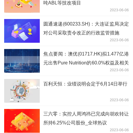
吨ABL等技改项目
2023-06-06
圆通速递(600233.SH)：大连证监局决定
对公司采取责令改正的行政监管措施
2023-06-06
焦点要闻：澳优(01717.HK)拟1.477亿港
元出售Pure Nutrition的60.0%权益及相关
2023-06-06
债务
百利天恒：业绩说明会定于6月14日举行
2023-06-06
三六零：实控人周鸿祎已完成向胡欢转让
所持6.25%公司股份_全球热议
2023-06-06