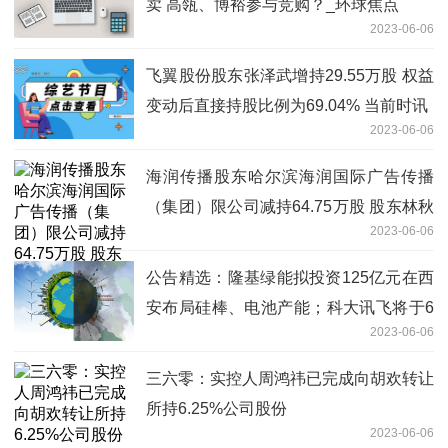
卖 高瓴、博裕参与竞购？_环球焦点
2023-06-06
飞翼股份股东张泽武增持29.55万股 权益
变动后直接持股比例为69.04% 当前时讯
2023-06-06
海润传播股东哈尔滨海润国际广告传播
（集团）限公司减持64.75万股 股东林秋
2023-06-06
泓增持64.75万股 当前简讯
公告精选：隆基绿能拟投资125亿元在西
安布局硅棒、电池产能；科大讯飞将于6
2023-06-06
月9日发布“讯飞星火认知大模型”V1.5 世
界聚焦
三六零：实控人周鸿祎已完成向胡欢转让
所持6.25%公司股份
2023-06-06