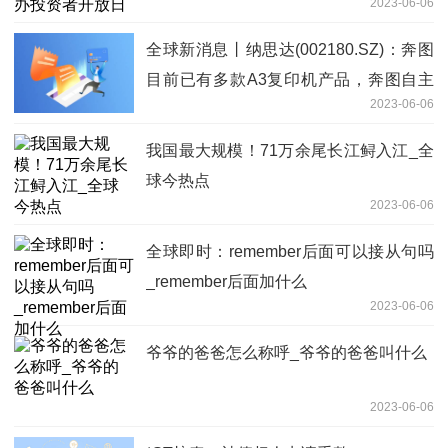
2023-06-06
全球新消息丨纳思达(002180.SZ)：奔图
目前已有多款A3复印机产品，奔图自主
2023-06-06
研发的A3黑白及彩色复印机预计本年度
内量产上市
我国最大规模！71万余尾长江鲟入江_全
球今热点
2023-06-06
全球即时：remember后面可以接从句吗
_remember后面加什么
2023-06-06
爷爷的爸爸怎么称呼_爷爷的爸爸叫什么
2023-06-06