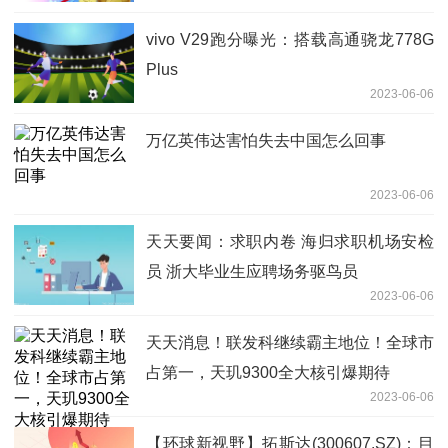
vivo V29跑分曝光：搭载高通骁龙778G
Plus
2023-06-06
万亿英伟达害怕失去中国怎么回事
2023-06-06
天天要闻：求职内卷 海归求职机场安检
员 浙大毕业生应聘场务驱鸟员
2023-06-06
天天消息！联发科继续霸主地位！全球市
占第一，天玑9300全大核引爆期待
2023-06-06
【环球新视野】拓斯达(300607.SZ)：目