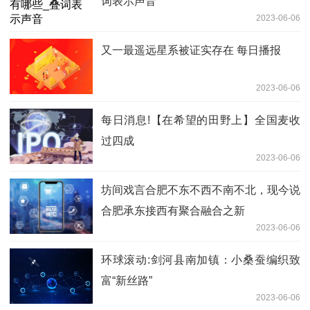
词表示声音
2023-06-06
又一最遥远星系被证实存在 每日播报
2023-06-06
每日消息!【在希望的田野上】全国麦收
过四成
2023-06-06
坊间戏言合肥不东不西不南不北，现今说
合肥承东接西有聚合融合之新
2023-06-06
环球滚动:剑河县南加镇：小桑蚕编织致
富“新丝路”
2023-06-06