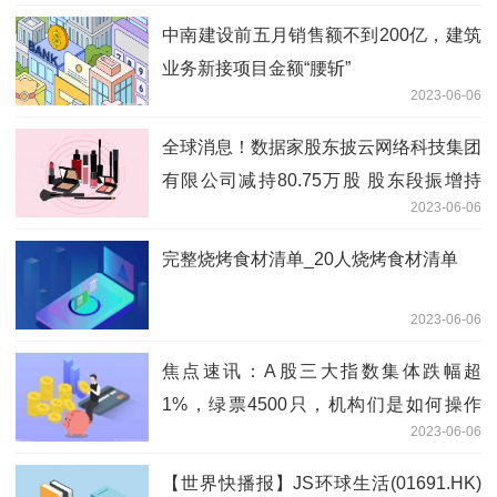
中南建设前五月销售额不到200亿，建筑
业务新接项目金额“腰斩”
2023-06-06
全球消息！数据家股东披云网络科技集团
有限公司减持80.75万股 股东段振增持
2023-06-06
80.75万股
完整烧烤食材清单_20人烧烤食材清单
2023-06-06
焦点速讯：A股三大指数集体跌幅超
1%，绿票4500只，机构们是如何操作
2023-06-06
的？
【世界快播报】JS环球生活(01691.HK)