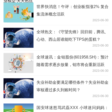
世界快消息！午评：创业板指涨2% 复合
集流体概念活跃
2023-06-30
全球热文：《守望先锋》回归前，腾讯、
心动、西山居谁能吃下TPS的蛋糕？
2023-06-30
全球速讯：金钼股份(601958.SH)：预计
随着需求逐步放量，钼市将会重新活跃
2023-06-30
失业补助金要满足哪些条件？失业补助金
审核通过多久到账时间？
2023-06-30
国安球迷怒骂武磊XXX 小球迷问妈妈：