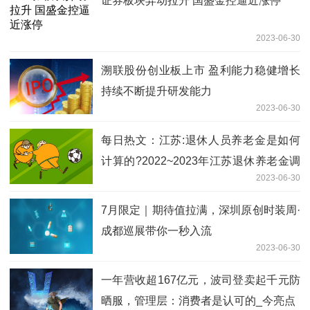
证券板块异动拉升 国盛金控逼近涨停
2023-06-30
溯联股份创业板上市 盈利能力稳健增长
持续不断提升研发能力
2023-06-30
每日热文：江苏:退休人员养老金是如何
计算的?2022~2023年江苏退休养老金调
2023-06-30
整新消息
7月限定｜期待值拉满，深圳原创时装周·
成都巡展带你一秒入流
2023-06-30
一年营收超167亿元，波司登卖起千元防
晒服，管理层：消费者是认可的_今亮点