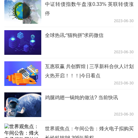
中证转债指数午盘涨0.33% 英联转债涨
停
2023-06-30
全球热讯:“猫狗拼”求药微信
2023-06-30
互惠双赢 共创辉煌 | 三孚新科合伙人计划
火热开启！！！|今日看点
2023-06-30
鸡腿鸡翅一锅炖的做法? 当前快讯
2023-06-30
世界观焦点：午间公告：烽火电子拟购买
长岭科技98.395%股权