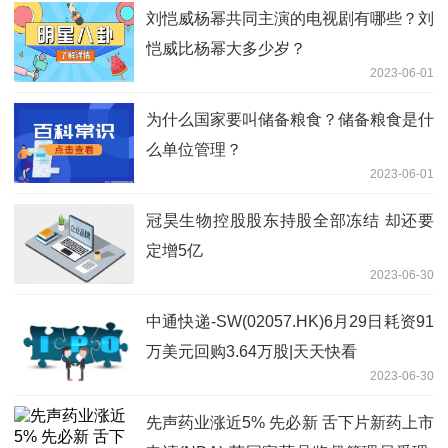
刘恺威杨幂共同主演的电视剧有哪些？刘
恺威比杨幂大多少岁？
2023-06-01
为什么国家要叫储备粮食？储备粮食是什
么单位管理？
2023-06-01
冠昊生物控股股东持股全部冻结 却还要
定增5亿
2023-06-30
中通快递-SW(02057.HK)6月29日耗资91
万美元回购3.64万股|天天快看
2023-06-30
先声药业涨近5% 先必新 舌下片新药上市