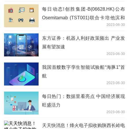
每日动态!创胜集团-B(06628.HK)公布
Osemitamab (TST001)联合卡培他滨和
2023-06-30
奥沙利铂(CAPOX)一线治疗CLDN18.2表
达水平的晚期胃╱胃食管连接部(G/GEJ)
东方证券：机器人利好政策频出 产业发
癌I/II期无进展生存
展有望加速
2023-06-30
我国首艘数字孪生智能试验船“海豚1”首
航
2023-06-30
每日热门：数据里看亮点 中国经济展现
旺盛活力
2023-06-30
天天快消息！烽火电子拟收购陕西长岭电