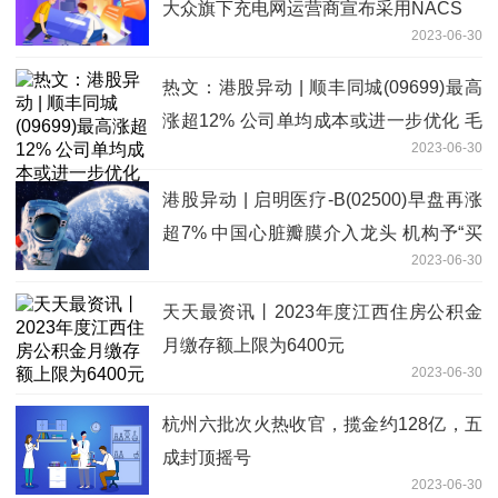
大众旗下充电网运营商宣布采用NACS
2023-06-30
热文：港股异动 | 顺丰同城(09699)最高
涨超12% 公司单均成本或进一步优化 毛
2023-06-30
利率及净利润有望好于市场预期
港股异动 | 启明医疗-B(02500)早盘再涨
超7% 中国心脏瓣膜介入龙头 机构予“买
2023-06-30
入”评级|当前短讯
天天最资讯丨2023年度江西住房公积金
月缴存额上限为6400元
2023-06-30
杭州六批次火热收官，揽金约128亿，五
成封顶摇号
2023-06-30