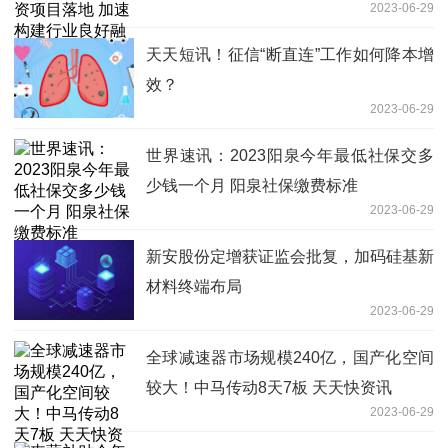
2023-06-29
环境
天天短讯！征信“断直连”工作如何降本增
效？
2023-06-29
世界速讯：2023阳泉今年最低社保交多
少钱一个月 阳泉社保缴费标准
2023-06-29
新安股份定增获证监会批复，加码硅基新
材料终端布局
2023-06-29
全球减速器市场规模240亿，国产化空间
较大！中马传动8天7板 天天快资讯
2023-06-29