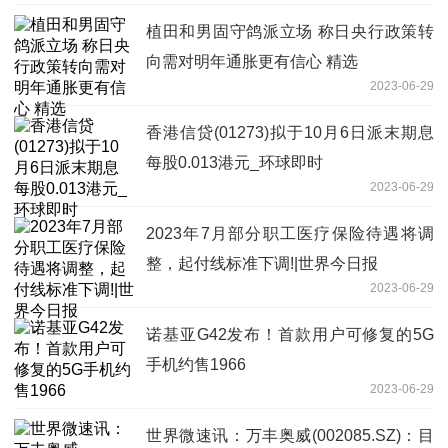
植田和男固守鸽派立场 称日央行政策转
向需对明年通胀更有信心 精选
2023-06-29
香港信贷(01273)拟于10月6日派末期息
每股0.013港元_环球即时
2023-06-29
2023年7月部分职工医疗保险待遇将调
整，起付线标准下调!|世界今日报
2023-06-29
诺基亚G42发布！首款用户可修复的5G
手机约售1966
2023-06-29
世界微速讯：万丰奥威(002085.SZ)：目