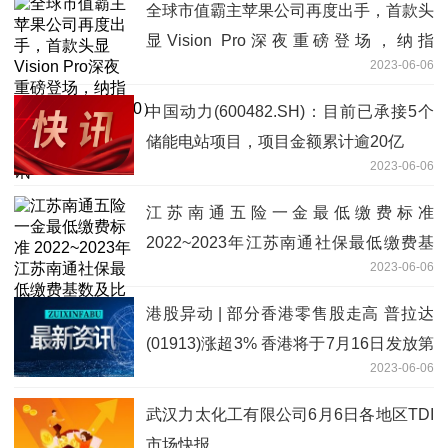
全球市值霸主苹果公司再度出手，首款头
显Vision Pro深夜重磅登场，纳指
2023-06-06
100ETF（159660）强势4连阳再创新
高！-环球微速讯
中国动力(600482.SH)：目前已承接5个
储能电站项目，项目金额累计逾20亿
2023-06-06
江苏南通五险一金最低缴费标准
2022~2023年江苏南通社保最低缴费基
2023-06-06
数及比例-天天观焦点
港股异动 | 部分香港零售股走高 普拉达
(01913)涨超3% 香港将于7月16日发放第
2023-06-06
二期消费券
武汉力太化工有限公司6月6日各地区TDI
市场快报