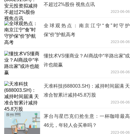
不超过2%股份 视焦点讯
2023-06-06
全球观热点：南京江宁“食”时守护
保“价”护航高考
2023-06-06
懂技术VS懂商业？AI商战中“半路出家”或
许也能赢
2023-06-06
天准科技(688003.SH)：减持时间届满 天
准合智累计减持45.8万股
2023-06-06
茅台与星巴克们抢生意：一杯咖啡最高
46元，年轻人会买单吗？
2023-06-06