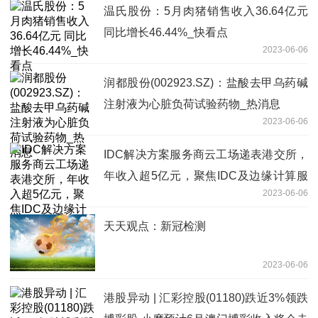
温氏股份：5月肉猪销售收入36.64亿元
同比增长46.44%_快看点
2023-06-06
润都股份(002923.SZ)：盐酸去甲乌药碱
注射液为心脏负荷试验药物_热消息
2023-06-06
IDC解决方案服务商云工场递表港交所，
年收入超5亿元，聚焦IDC及边缘计算服
2023-06-06
务
天天观点：新冠检测
2023-06-06
港股异动 | 汇彩控股(01180)跌近3%领跌