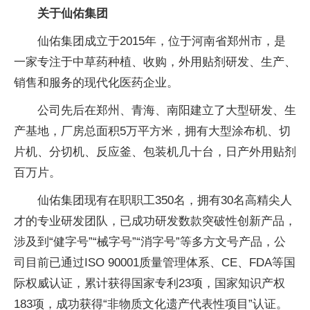
关于仙佑集团
仙佑集团成立于2015年，位于河南省郑州市，是
一家专注于中草药种植、收购，外用贴剂研发、生产、
销售和服务的现代化医药企业。
公司先后在郑州、青海、南阳建立了大型研发、生
产基地，厂房
总
面积5万
平
方米，拥有大型涂布机、切
片机、分切机、反应釜、包装机几十
台
，日产外用贴剂
百万片。
仙佑集团现有在职职工350名，拥有30名高精尖人
才的专业研发团队，已成功研发数款突破
性
创新产品，
涉及到“健字号”“械字号”“消字号”等多方文号产品，公
司目前已通过ISO 90001质量管理体系、CE、FDA等国
际权威认证，累计获得
国家
专利23项，
国家
知识产权
183项，成功获得“非物质文化遗产代表
性
项目”认证。