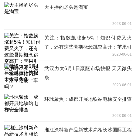
大主播的尽头是淘宝
2023-06-01
关注：指数飙涨超5%！知识付费又火
了，还有这些暑期概念跳空高开；苹果引
2023-06-01
爆消费浪潮！这一板块连续7日上涨，还
能上车吗？
武汉力太6月1日聚醚市场快报 天天微头
条
2023-06-01
环球聚焦：成都开展地铁站电梯安全排查
2023-06-01
湘江涂料新产品新技术亮相长沙国际工程