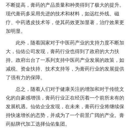
不断提高，
膏药
的产品质量和种类得到了极大的提升。
现代
膏药
多采用先进的技术和材料，如远红外线、磁
疗、中药透皮技术等，使其药效更加显著，
治疗
效果
更
加明显。
此外，随着
国家
对于
中医
药产业的支持力度不断加
大，仙佑公司发现，
膏药
行业也得到了
政府
的大力扶
持。
政府
出
台
了一系列支持
中医
药产业发展的政策，如
减税、资金扶持、技术支持等，为
膏药
行业的发展提供
了强有力的保障。
总
之，随着人们对于健康关注的增加和对于传统文
化的自豪感增强，
膏药
行业正在经历着一个前所未有的
发展机遇。仙佑企业发现，在未来，
膏药
行业将继续保
持快速增长的态势，并成为了一个前景广阔的产业。
膏
药
贴牌代加工选择仙佑集团。