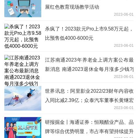
展红色教育现场教学活动
2023-06-01
杀疯了！2023款元Pro上市9.58万元起，
比预售低4000-6000元
2023-06-01
江苏南通2023年养老金上调方案公布最
新消息 南通2023退休金每月涨多少钱?|
2023-06-01
每日视点
世界讯息：阿里影业2022/23财年内容收
入同比减2.39亿；众泰汽车董事长黄继宏
2023-06-01
离职
研报掘金丨海通证券：恒顺醋业产品、品
牌等综合优势明显，市占率有望持续提升