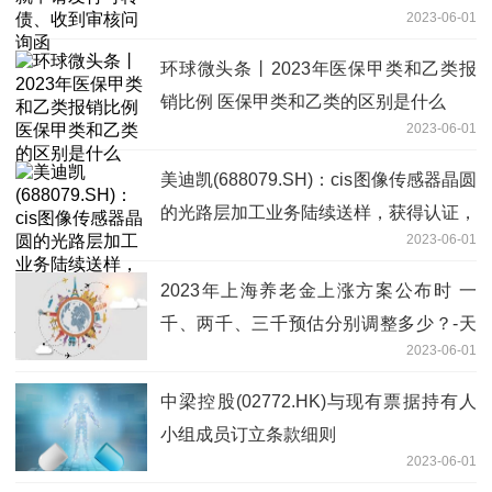
2023-06-01
环球微头条丨2023年医保甲类和乙类报
销比例 医保甲类和乙类的区别是什么
2023-06-01
美迪凯(688079.SH)：cis图像传感器晶圆
的光路层加工业务陆续送样，获得认证，
2023-06-01
等待批量生产_全球快讯
2023年上海养老金上涨方案公布时 一
千、两千、三千预估分别调整多少？-天
2023-06-01
天热闻
中梁控股(02772.HK)与现有票据持有人
小组成员订立条款细则
2023-06-01