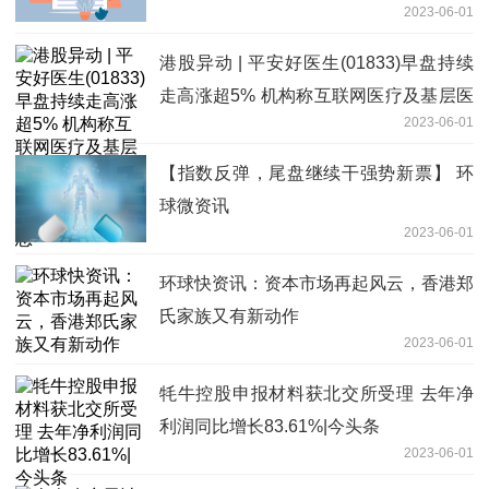
2023-06-01
2022~2023年 环球讯息
港股异动 | 平安好医生(01833)早盘持续
走高涨超5% 机构称互联网医疗及基层医
2023-06-01
疗在AI辅助下服务质量将显著提升_天天
快消息
【指数反弹，尾盘继续干强势新票】 环
球微资讯
2023-06-01
环球快资讯：资本市场再起风云，香港郑
氏家族又有新动作
2023-06-01
牦牛控股申报材料获北交所受理 去年净
利润同比增长83.61%|今头条
2023-06-01